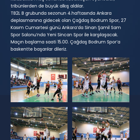
tribünlerden de büyük alkış aldılar.
TB2L B grubunda sezonun 4.haftasında Ankara
deplasmanına gidecek olan Çağdaş Bodrum Spor, 27
Kasım Cumartesi günü Ankara’da Sinan Şamil Sam
Spor Salonu’nda Yeni Sincan Spor ile karşılaşacak.
Maçın başlama saati 15.00. Çağdaş Bodrum Spor’a
baskentte başarılar dileriz.