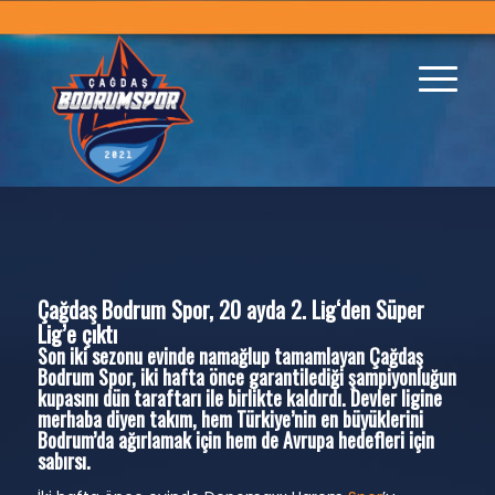
Çağdaş Bodrum Spor, 20 ayda 2. Lig‘den Süper
Lig’e çıktı
Son iki sezonu evinde namağlup tamamlayan Çağdaş
Bodrum Spor, iki hafta önce garantilediği şampiyonluğun
kupasını dün taraftarı ile birlikte kaldırdı. Devler ligine
merhaba diyen takım, hem Türkiye’nin en büyüklerini
Bodrum’da ağırlamak için hem de Avrupa hedefleri için
sabırsı.