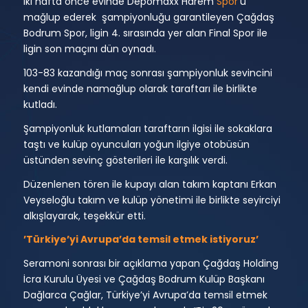
İki hafta önce evinde Depomaxx Harem
Spor
’u
mağlup ederek şampiyonluğu garantileyen Çağdaş
Bodrum Spor, ligin 4. sırasında yer alan Final Spor ile
ligin son maçını dün oynadı.
103-83 kazandığı maç sonrası şampiyonluk sevincini
kendi evinde namağlup olarak taraftarı ile birlikte
kutladı.
Şampiyonluk kutlamaları taraftarın ilgisi ile sokaklara
taştı ve kulüp oyuncuları yoğun ilgiye otobüsün
üstünden sevinç gösterileri ile karşılık verdi.
Düzenlenen tören ile kupayı alan takım kaptanı Erkan
Veyseloğlu takım ve kulüp yönetimi ile birlikte seyirciyi
alkışlayarak, teşekkür etti.
’Türkiye’yi Avrupa’da temsil etmek istiyoruz’
Seramoni sonrası bir açıklama yapan Çağdaş Holding
İcra Kurulu Üyesi ve Çağdaş Bodrum Kulüp Başkanı
Dağlarca Çağlar, Türkiye’yi Avrupa’da temsil etmek