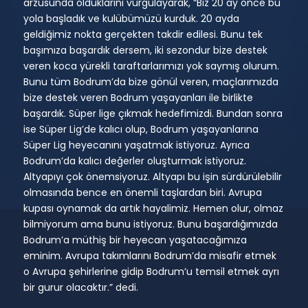
arzusunda olduklarını vurgulayarak, “Biz 20 ay önce bu
yola başladık ve kulübümüzü kurduk. 20 ayda
geldiğimiz nokta gerçekten takdir edilesi. Bunu tek
başımıza başardık dersem, iki sezondur bize destek
veren koca yürekli taraftarlarımızı yok saymış olurum.
Bunu tüm Bodrum’da bize gönül veren, maçlarımızda
bize destek veren Bodrum yaşayanları ile birlikte
başardık. Süper lige çıkmak hedefimizdi. Bundan sonra
ise Süper Lig’de kalıcı olup, Bodrum yaşayanlarına
Süper Lig heyecanını yaşatmak istiyoruz. Ayrıca
Bodrum’da kalıcı değerler oluşturmak istiyoruz.
Altyapıyı çok önemsiyoruz. Altyapı bu işin sürdürülebilir
olmasında bence en önemli taşlardan biri. Avrupa
kupası oynamak da artık hayalimiz. Hemen olur, olmaz
bilmiyorum ama bunu istiyoruz. Bunu başardığımızda
Bodrum’a müthiş bir heyecan yaşatacağımıza
eminim. Avrupa takımlarını Bodrum’da misafir etmek
o Avrupa şehirlerine gidip Bodrum’u temsil etmek ayrı
bir gurur olacaktır.” dedi.