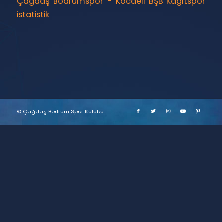
Çağdaş Bodrumspor – Kocaeli BŞB Kağıtspor
istatistik
© Çağdaş Bodrum Spor Kulübü