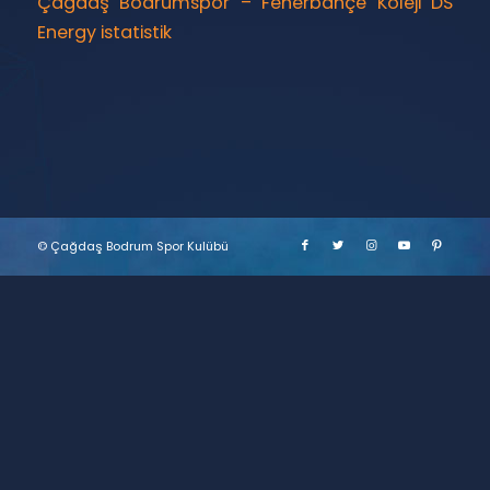
Çağdaş Bodrumspor – Fenerbahçe Koleji DS
Energy istatistik
© Çağdaş Bodrum Spor Kulübü